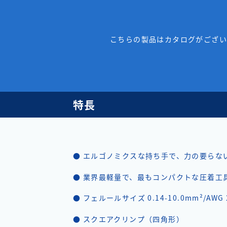
こちらの製品はカタログがござ
特長
● エルゴノミクスな持ち手で、力の要らな
● 業界最軽量で、最もコンパクトな圧着工
● フェルールサイズ 0.14-10.0mm²/AW
● スクエアクリンプ（四角形）