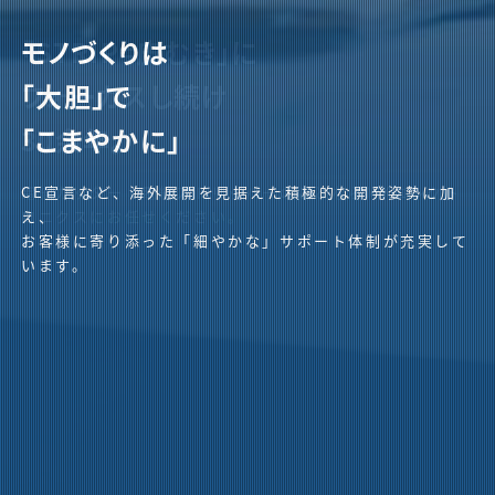
水戸市から
「STRIP=皮むき」に
モノづくりは
「全世界」につながる。
フォーカスし続け
「大胆」で
30余年。
「こまやかに」
水戸の堀町から、全世界の製造業を支える品質とテクノロ
ジーを提供し、
電線カッター・電線ストリッパーのことならMKエレクト
CE宣言など、海外展開を見据えた積極的な開発姿勢に加
社会貢献を続ける企業でありたいと考えています。
ロニクスにお任せください。
え、
お客様に寄り添った「細やかな」サポート体制が充実して
います。