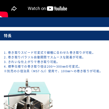
特長
1. 巻き取りスピード可変式で線種に合わせた巻き取りが可能。
2. 巻き取りパラソル自動開閉でスムースな脱着が可能。
3. きれいな仕上がりで巻き取り可能。
4. 標準仕様での巻き取り径は200～300㎜の可変式。
※別売の小径治具（MS7-SJ）使用で、100㎜～の巻き取りが可能。