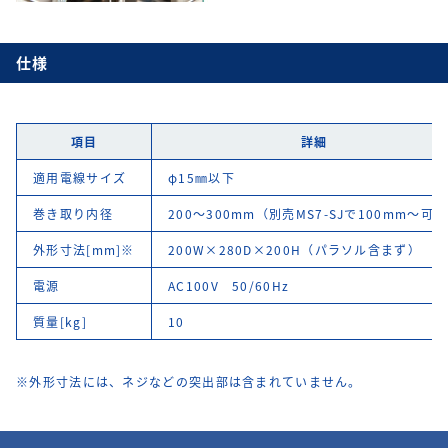
仕様
項目
詳細
適用電線サイズ
φ15㎜以下
巻き取り内径
200～300mm（別売MS7-SJで100mm～可
外形寸法[mm]※
200W×280D×200H（パラソル含まず）
電源
AC100V 50/60Hz
質量[kg]
10
※外形寸法には、ネジなどの突出部は含まれていません。