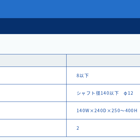
8以下
シャフト径140以下 φ12
140W×240D×250～400H
2