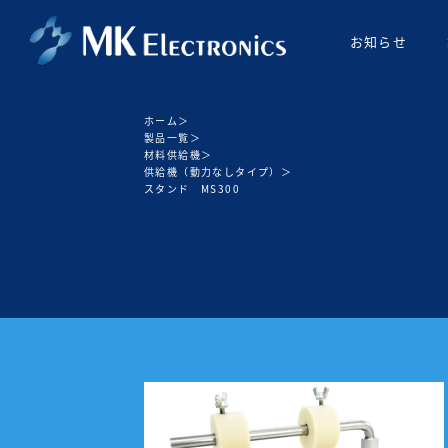
お知らせ
ホーム
＞
製品一覧
＞
材料供給機
＞
供給機（動力なしタイプ）
＞
スタンド MS300