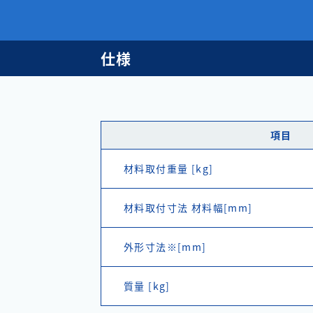
仕様
項目
材料取付重量 [kg]
材料取付寸法 材料幅[mm]
外形寸法※[mm]
質量 [kg]