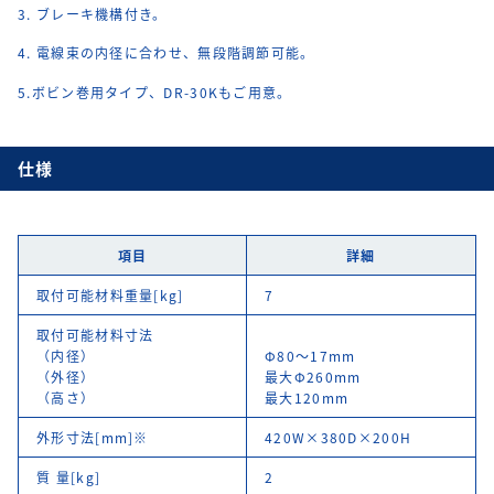
3. ブレーキ機構付き。
4. 電線束の内径に合わせ、無段階調節可能。
5.ボビン巻用タイプ、DR-30Kもご用意。
仕様
項目
詳細
取付可能材料重量[kg]
7
取付可能材料寸法
（内径）
Φ80～17mm
（外径）
最大Φ260mm
（高さ）
最大120mm
外形寸法[mm]※
420W×380D×200H
質 量[kg]
2