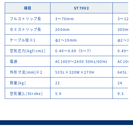
項目
ST70V2
フルストリップ長
3～70mm
3～120
セミストリップ長
200mm
300mm
ケーブル径※1
φ2～19mm
φ2～1
空気圧力[kgf/cm2]
0.49～0.69（5～7）
0.49～
電源
AC100V～240V 50Hz/60Hz
AC100V
外形寸法[mm]※2
535L×320W×270H
645L×
質量[kg]
22
24
空気量[L/Stroke]
5.9
9.3