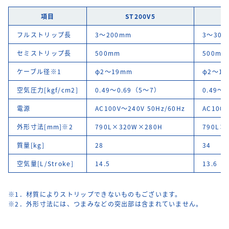
項目
ST200V5
フルストリップ長
3～200mm
3～300
セミストリップ長
500mm
500mm
ケーブル径※1
φ2～19mm
φ2～1
空気圧力[kgf/cm2]
0.49～0.69（5～7）
0.49～
電源
AC100V～240V 50Hz/60Hz
AC100V
外形寸法[mm]※2
790L×320W×280H
790L×
質量[kg]
28
34
空気量[L/Stroke]
14.5
13.6
※1．材質によりストリップできないものもございます。
※2．外形寸法には、つまみなどの突出部は含まれていません。